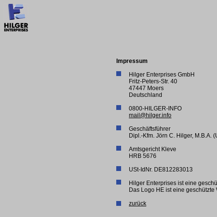
Impressum
Hilger Enterprises GmbH
Fritz-Peters-Str. 40
47447 Moers
Deutschland
0800-HILGER-INFO
mail@hilger.info
Geschäftsführer
Dipl.-Kfm. Jörn C. Hilger, M.B.A. 
Amtsgericht Kleve
HRB 5676
USt-IdNr. DE812283013
Hilger Enterprises ist eine gesc
Das Logo HE ist eine geschützte
zurück